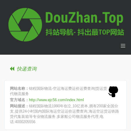
快递查询
网站名称：
锦程国际物流-空运海运费运价运费查询|货运货
代物流服务
官方域名：
http://www.ejc56.com/index.html
网站描述：
锦程国际物流1990年创立,10亿资本,拥有200家全国分
支,提供24小时国内国际海运空运运价运费查询,海运空运货运铁路
货代集装箱等专业物流服务.多家船公司物流服务代理,电
话:4000205556